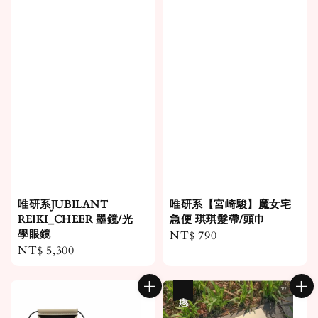
唯研系JUBILANT
唯研系【宮崎駿】魔女宅
REIKI_CHEER 墨鏡/光
急便 琪琪髮帶/頭巾
學眼鏡
Regular
NT$ 790
Regular
NT$ 5,300
price
price
優惠