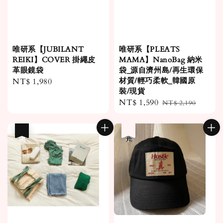
唯研系【JUBILANT
唯研系【PLEATS
REIKI】COVER 掛繩皮
MAMA】NanoBag 納米
革眼鏡袋
袋_源自濟州島/再生環保
材質/輕巧柔軟_韓國原
Regular
NT$ 1,980
裝/現貨
price
Sale
NT$ 1,590
Regular
NT$ 2,190
price
price
優惠
優惠
售完