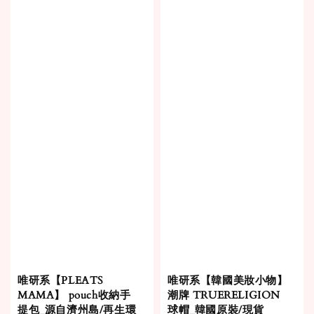
唯研系【PLEATS
唯研系【韓國美妝小物】
MAMA】 pouch收納手
潮牌 TRUERELIGION
提包_源自濟州島/再生環
球帽_韓國原裝/現貨