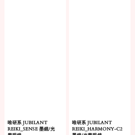
唯研系 JUBILANT
唯研系 JUBILANT
REIKI_SENSE 墨鏡/光
REIKI_HARMONY-C2