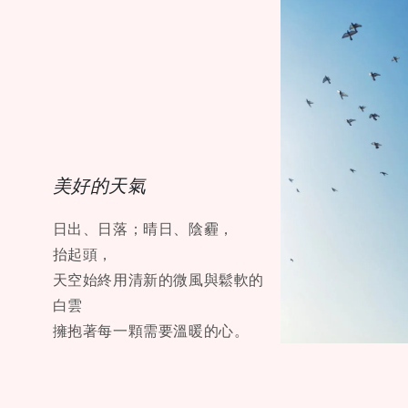
美好的天氣
日出、日落；晴日、陰霾，
抬起頭，
天空始終用清新的微風與鬆軟的
白雲
擁抱著每一顆需要溫暖的心。