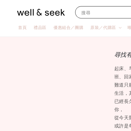
搜尋
首頁
禮品區
優惠組合／團購
原裝／代購區
尋找
起床、
班、回
難道只
生活，
已經長
你，
從今天
或許是