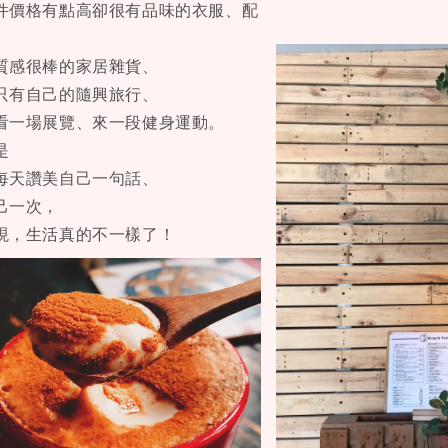
件價格有點高卻很有品味的衣服、配
質感很棒的家居雜貨、
只有自己的隨興旅行、
看一場展覽、來一段健身運動。
是
每天讚美自己一句話、
己一次，
現，生活真的不一樣了！