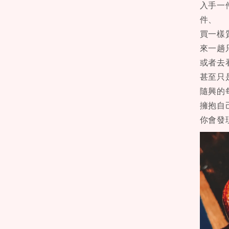
入手一
件、
買一樣
來一趟
或者去
甚至只
隨興的
擁抱自
你會發