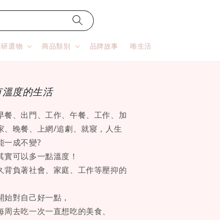
唯研選物
商品類別
品牌故事
唯生活
有溫度的生活
早餐、出門、工作、午餐、工作、加
家、晚餐、上網/追劇、就寢，人生
能一成不變?
其實可以多一點溫度！
久背負著社會、家庭、工作等壓抑的
開始對自己好一點，
每周去吃一次一直想吃的美食、