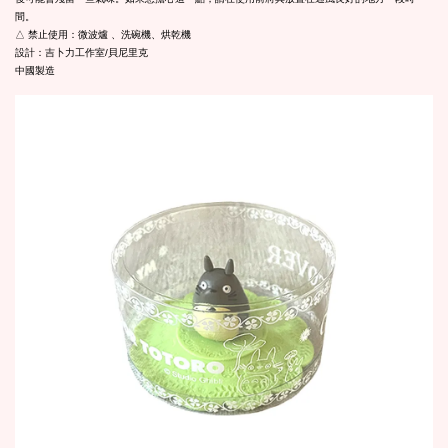
間。
△ 禁止使用：微波爐 、洗碗機、烘乾機
設計：吉卜力工作室/貝尼里克
中國製造