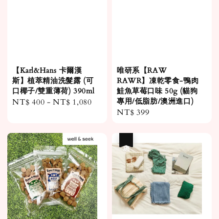
【Karl&Hans 卡爾漢
唯研系【RAW
斯】植萃精油洗髮露 (可
RAWR】凍乾零食-鴨肉
口椰子/雙重薄荷) 390ml
鮭魚草莓口味 50g (貓狗
專用/低脂肪/澳洲進口)
Regular
NT$ 400
-
NT$ 1,080
Regular
NT$ 399
price
price
優惠