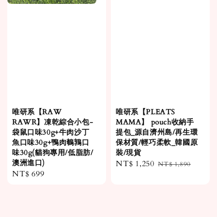
唯研系【RAW
唯研系【PLEATS
RAWR】凍乾綜合小包-
MAMA】 pouch收納手
袋鼠口味30g+牛肉沙丁
提包_源自濟州島/再生環
魚口味30g+鴨肉鵪鶉口
保材質/輕巧柔軟_韓國原
味30g(貓狗專用/低脂肪/
裝/現貨
澳洲進口)
Sale
NT$ 1,250
Regular
NT$ 1,890
Regular
NT$ 699
price
price
price