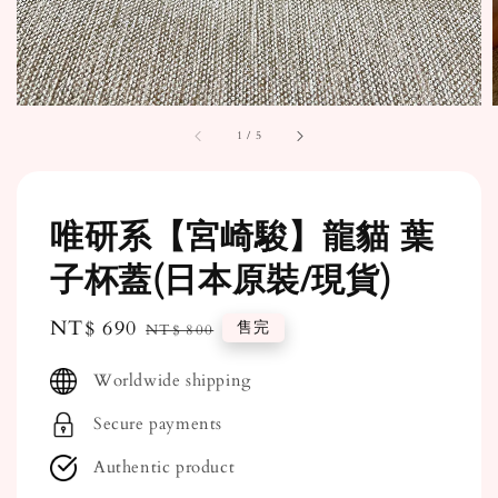
1
/
5
唯研系【宮崎駿】龍貓 葉
子杯蓋(日本原裝/現貨)
Sale
NT$ 690
Regular
售完
NT$ 800
price
price
Worldwide shipping
Secure payments
Authentic product