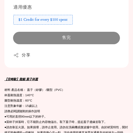
適用優惠
$1 Credit for every $100 spent
售完
分享
【宮崎駿】龍貓 葉子杯蓋
材料 產品名稱： 蓋子（矽膠） /圖型（PVC）
杯蓋耐熱溫度：140°C
圖型耐熱溫度：60°C
注意對象年齡：15歲以上
請務必閱讀隨附的操作說明
●可用於直徑90mm以下的杯子。
●當杯子掉落時，它不能防止內容物溢出。取下蓋子時，提起蓋子邊緣並取下。
●請勿靠近火源。如果損壞，請停止使用。請勿在洗碗機或微波爐中使用。由於材質特性，開封
後可能會殘留一些氣味。如果您擔心這一點，請在使用前將其放置在通風良好的地方一段時