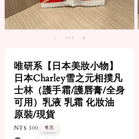
1
/
3
唯研系【日本美妝小物】
日本Charley雪之元相撲凡
士林（護手霜/護唇膏/全身
可用）乳液 乳霜 化妝油
原裝/現貨
Regular
NT$ 300
售完
price