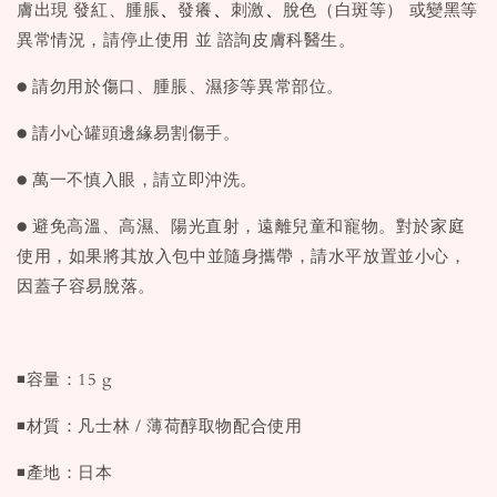
、
、
、
膚出現 發紅、腫脹
發癢
刺激
脫色（白斑等） 或變黑等
異常情況，請停止使用 並 諮詢皮膚科醫生。
● 請勿用於傷口、腫脹、濕疹等異常部位。
● 請小心罐頭邊緣易割傷手。
● 萬一不慎入眼，請立即沖洗。
● 避免高溫、高濕、陽光直射，遠離兒童和寵物。對於家庭
使用，如果將其放入包中並隨身攜帶，請水平放置並小心，
因蓋子容易脫落。
◾容量：15 g
◾材質：凡士林 / 薄荷醇取物配合使用
◾產地：日本