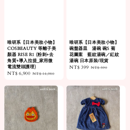
唯研系【日本美妝小物】
唯研系【日本美妝小物】
COSBEAUTY 等離子美
碗盤器皿 湯碗 碗S 菊
顏器 RISE R1 (粉刺+去
花圖案 藍紋湯碗／紅紋
角質+導入拉提_家用微
湯碗 日本原裝/現貨
電流雙頭護理)
Sale
NT$ 399
Regular
NT$ 590
Sale
NT$ 6,900
Regular
NT$ 14,980
price
price
price
price