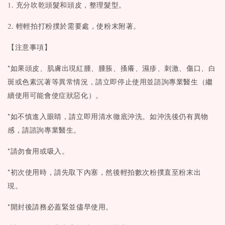
1. 充分吹乾頭髮和頭皮，整理髮型。
2. 輕輕拍打粉撲於需要處，使粉末附著。
【注意事項】
*如果頭皮、肌膚出現紅腫、腫脹、搔癢、濕疹、刺激、傷口、白
斑或色素沉著等異常情況，請立即停止使用並諮詢專業醫生（繼
續使用可能會使症狀惡化）。
*如不慎進入眼睛，請立即用清水徹底沖洗。如沖洗後仍有異物
感，請諮詢專業醫生。
*請勿食用或吸入。
*初次使用時，請先取下內塞，然後輕拍數次粉撲直至粉末出
現。
*開封後請務必蓋緊並儘早使用。