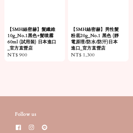
【SMH絲密赫】髮纖維
【SMH絲密赫】男性髮
10g_No.1黑色+髮噴霧
粉底20g_No.1 黑色 (靜
60ml (試用裝) 日本進口
電原理/防水/防汗)日本
_官方直營店
進口_官方直營店
Regular
NT$ 900
Regular
NT$ 1,300
price
price
Follow us