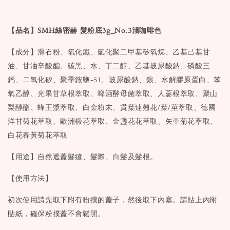
【品名】SMH絲密赫 髮粉底3g_No.3淺咖啡色
【成分】滑石粉、氧化鐵、氫化聚二甲基矽氧烷、乙基己基甘
油、甘油辛酸酯、碳黑、水、丁二醇、乙基玻尿酸鈉、磷酸三
鈣、二氧化矽、聚季銨鹽-51、玻尿酸鈉、銀、水解膠原蛋白、苯
氧乙醇、光果甘草根萃取、啤酒酵母菌萃取、人蔘根萃取、聚山
梨醇酯、蜂王漿萃取、白金粉末、貫葉連翹花/葉/莖萃取、德國
洋甘菊花萃取、歐洲椴花萃取、金盞花花萃取、矢車菊花萃取、
白花春黃菊花萃取
【用途】自然遮蓋髮縫、髮際、白髮及髮根。
【使用方法】
初次使用請先取下附有粉撲的蓋子，然後取下內塞。請貼上內附
貼紙，確保粉撲蓋不會鬆開。