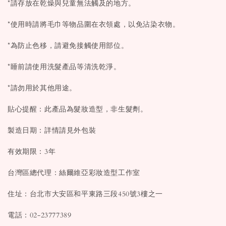
*請存放在乾燥與兒童無法觸及的地方。
*使用時請將毛巾等物品圍在衣領處，以免沾染衣物。
*為防止色移，請避免接觸使用部位。
*睡前請使用洗髮產品等清洗乾淨。
*請勿用於其他用途。
貼心提醒：此產品為髮妝造型，非生髮劑。
製造日期：詳情請見外包裝
有效期限：3年
台灣區總代理：絲爾維亞彩妝造型工作室
住址：台北市大安區和平東路三段450號3樓之一
電話：02-23777389