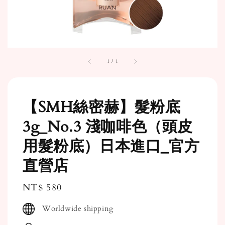
1
/
1
【SMH絲密赫】髮粉底
3g_No.3 淺咖啡色（頭皮
用髮粉底）日本進口_官方
直營店
Regular
NT$ 580
price
Worldwide shipping