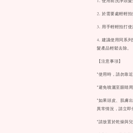
1. 使用前洗淨
2. 於需要處輕
3. 用手輕輕拍
4. 建議使用同系
髮產品輕鬆去除。
【注意事項】
*使用時，請勿靠
*避免噴灑至眼睛
*如果頭皮、肌膚
異常情況，請立即
*請放置於乾燥與