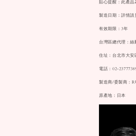
貼心提醒：此產品
製造日期：詳情請
有效期限：3年
台灣區總代理：
住址：台北市大安
電話：02-2377738
製造商/委製商：RUA
原產地：日本