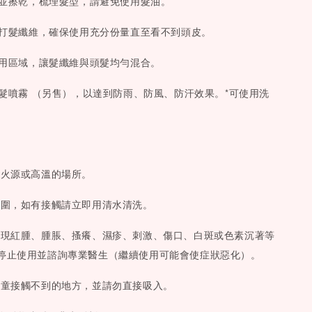
頭髮並擦乾，梳理髮型，請避免使用髮油。
輕拍打髮纖維，確保使用充分份量直至看不到頭皮。
打使用區域，讓髮纖維與頭髮均勻混合。
列髮噴霧 （另售），以達到防雨、防風、防汗效果。*可使用洗
近火源或高溫的場所。
周圍，如有接觸請立即用清水清洗。
出現紅腫、腫脹、搔癢、濕疹、刺激、傷口、白斑或色素沉著等
停止使用並諮詢專業醫生（繼續使用可能會使症狀惡化）。
兒童接觸不到的地方，並請勿直接吸入。