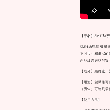
【品名】SMH絲密赫
SMH絲密赫 髮纖
不同尺寸和形狀的
產品經過嚴格的安
【成分】纖維素、
【用途】髮纖維可
（另售）可達到最
【使用方法】