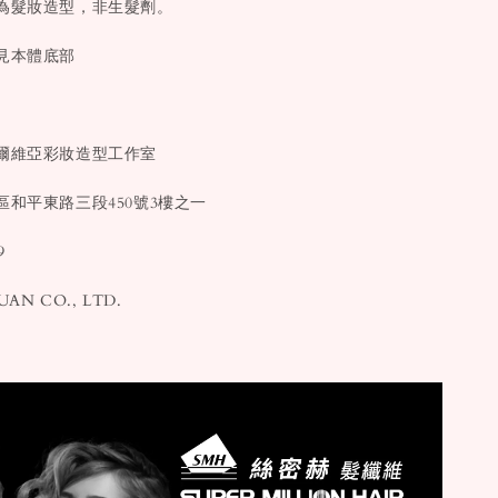
為髮妝造型，非生髮劑。
見本體底部
絲爾維亞彩妝造型工作室
區和平東路三段450號3樓之一
9
N CO., LTD.