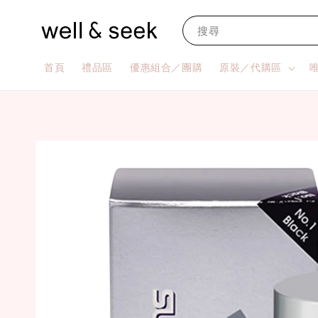
搜尋
首頁
禮品區
優惠組合／團購
原裝／代購區