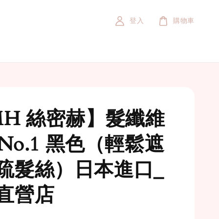
登入
購物車
MH 絲密赫】髮纖維
_No.1 黑色（輕鬆遮
疏髮絲）日本進口_
直營店