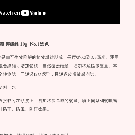
 髮纖維 10g_No.1黑色
維是由可生物降解的植物纖維製成，長度從0.3到0.5毫米。運用
混合纖維可增加體積，自然覆蓋頭髮，增加稀疏區域髮量。本
全性測試，已通過ISO認證，且通過皮膚敏感測試。
染料、水
直接黏附在頭皮上，增加稀疏區域的髮量。噴上同系列髮噴霧
佳防雨、防風、防汗效果。