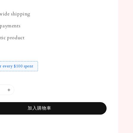
ide shipping
 payments
tic product
r every $100 spent
加入購物車