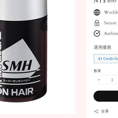
Regular
NT$ 600
price
Worldw
Secure
Authen
適用優惠
$1 Credit fo
數量
分享