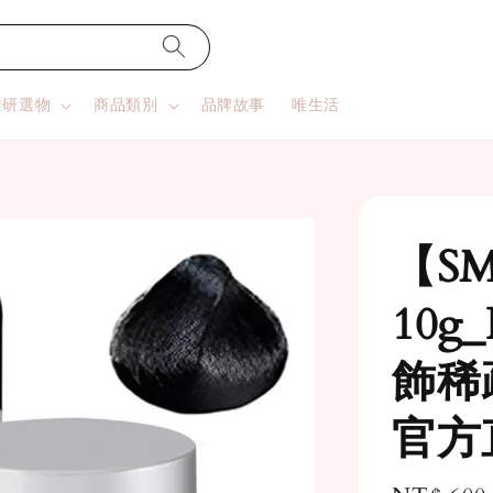
唯研選物
商品類別
品牌故事
唯生活
【S
10g
飾稀
官方